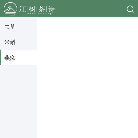
虫草
米斛
燕窝