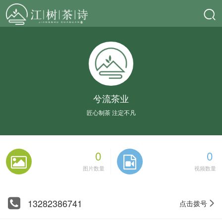
兮流茶业
匠心制茶 注定不凡
0
0
图片数量
视频数量
13282386741
点击拨号